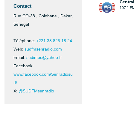
Centra
Contact
107.1 F
Rue CO-38 , Colobane , Dakar,
Sénégal
Téléphone:
+221 33 825 18 24
Web:
sudfmsenradio.com
Email:
sudinfos@yahoo.fr
Facebook:
www.facebook.com/Senradiosu
d/
X:
@SUDFMsenradio