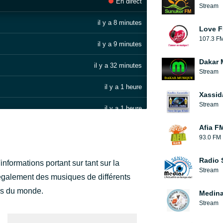
En direct
Stream
il y a 8 minutes
Love 
107.3 F
il y a 9 minutes
Dakar 
il y a 32 minutes
Stream
il y a 1 heure
Xassid
Stream
il y a 1 heure
Afia F
il y a 1 heure
93.0 FM
il y a 1 heure
Radio 
ormations portant sur tant sur la
) [Continuous DJ Mix]
Stream
il y a 1 heure
se également des musiques de différents
es du monde.
Medina
il y a 1 heure
Stream