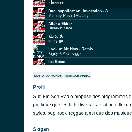
Khassida
Dua, supplication, invocation - 8
Mishary Rashid Alafasy
Allahu Ekber
Hüseyin Yüce
بلا بلا نيلة
samy ga
Look At Me Now - Remix
Kigity K AKA Kiggz
Ice Spice
Josiah
Empire State Of Mind
MUSIQ. DU MONDE
MUSIQUE AFRIC.
JAY Z
Profil
If I Were a Boy
Beyoncé
Sud Fm Sen Radio propose des programmes d'inf
Dance Mix USA Vol. 2 (Mixed by Louie Devito
Louie DeVito
politique que les faits divers. La station diffu
Flashmob Hạ Xanh Version 1
styles, pop, rock, reggae ainsi que des musiqu
V.A
Slogan