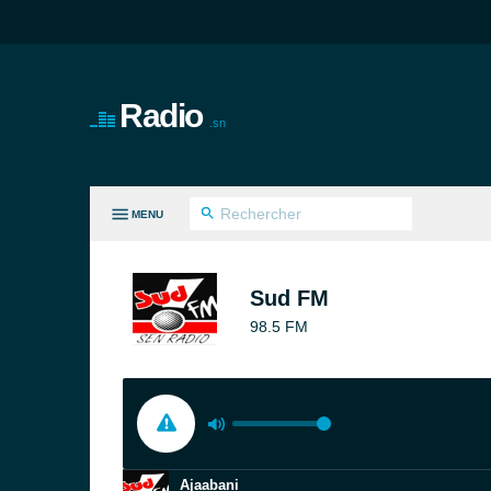
Radio
.sn
MENU
ES GENRES
Sud FM
98.5 FM
Ajaabani