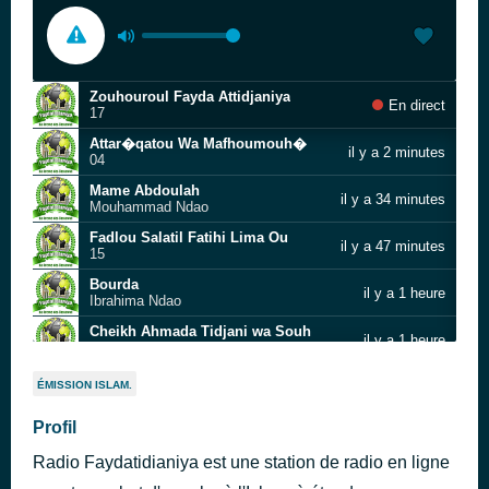
Zouhouroul Fayda Attidjaniya
En direct
17
Attar�qatou Wa Mafhoumouh�
il y a 2 minutes
04
Mame Abdoulah
il y a 34 minutes
Mouhammad Ndao
Fadlou Salatil Fatihi Lima Ou
il y a 47 minutes
15
Bourda
il y a 1 heure
Ibrahima Ndao
Cheikh Ahmada Tidjani wa Souh
il y a 1 heure
13
Hommage à Imame Assane CISSE
il y a 1 heure
ÉMISSION ISLAM.
Mouhamamad Ndao
Attar�qatou Wa Mafhoumouh�
Profil
il y a 2 heures
04
Radio Faydatidianiya est une station de radio en ligne
Cheikh Ahmada Tidjani wa Sira
il y a 2 heures
09