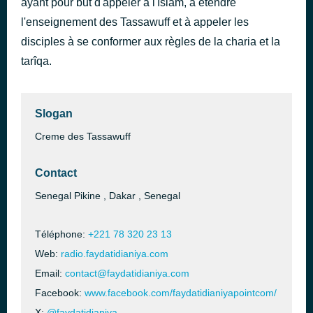
ayant pour but d'appeler à l'Islam, à étendre
Zikrou Samaou
l'enseignement des Tassawuff et à appeler les
il y a 3 heures
Mouhammad Ndao Feat Aïda Faye
disciples à se conformer aux règles de la charia et la
tarîqa.
Slogan
Creme des Tassawuff
Contact
Senegal Pikine , Dakar , Senegal
Téléphone:
+221 78 320 23 13
Web:
radio.faydatidianiya.com
Email:
contact@faydatidianiya.com
Facebook:
www.facebook.com/faydatidianiyapointcom/
X:
@faydatidianiya