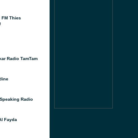
l FM Thies
M
kar Radio TamTam
dine
 Speaking Radio
Al Fayda