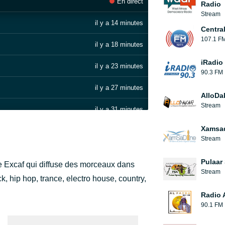
En direct
Radio
Stream
il y a 14 minutes
Centra
107.1 F
il y a 18 minutes
iRadio
il y a 23 minutes
90.3 FM
il y a 27 minutes
AlloDa
Stream
il y a 31 minutes
Xamsa
il y a 36 minutes
Stream
il y a 43 minutes
Pulaar
e Excaf qui diffuse des morceaux dans
Stream
il y a 47 minutes
k, hip hop, trance, electro house, country,
Radio 
il y a 1 heure
90.1 FM