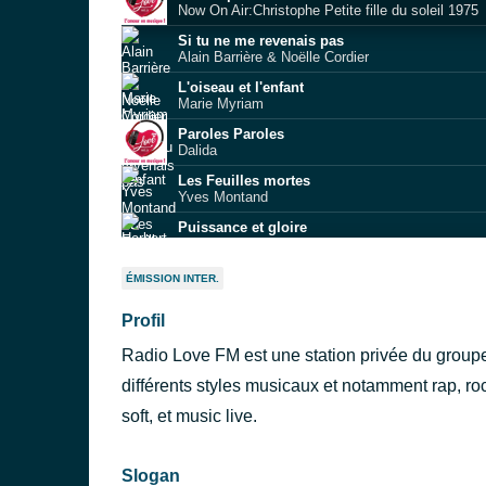
Now On Air:Christophe Petite fille du soleil 1975
Si tu ne me revenais pas
Alain Barrière & Noëlle Cordier
L'oiseau et l'enfant
Marie Myriam
Paroles Paroles
Dalida
Les Feuilles mortes
Yves Montand
Puissance et gloire
Herbert Léonard
Quand est‐ce que je t’ai perdue
ÉMISSION INTER.
Phil Barney
Profil
Palladium
Brigitte
Radio Love FM est une station privée du group
Et tu danses avec lui
C. Jérôme
différents styles musicaux et notamment rap, roc
Comme j'ai toujours envie d'aimer
soft, et music live.
Jean-François Michael
Slogan