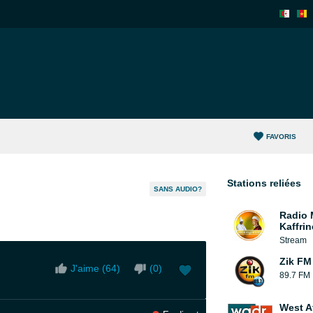
FAVORIS
Stations reliées
SANS AUDIO?
Radio 
Kaffrin
Stream
Zik FM
J'aime (
64
)
(
0
)
89.7 FM
West A