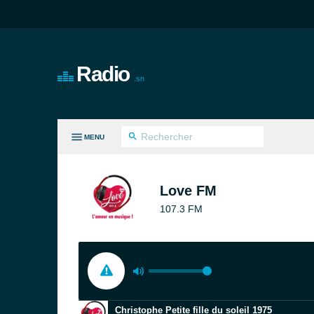
Radio
.sn
MENU
ES GENRES
Love FM
107.3 FM
Christophe Petite fille du soleil 1975