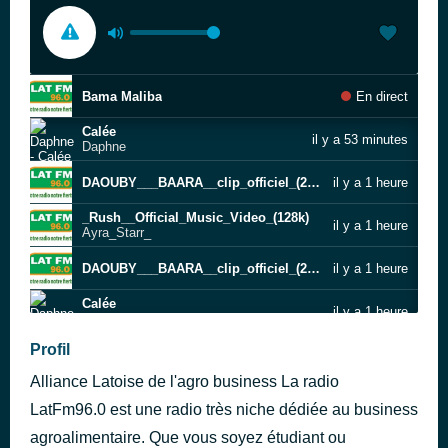
Bama Maliba
En direct
Calée
il y a 53 minutes
Daphne
DAOUBY___BAARA__clip_officiel_(2023)(128k)
il y a 1 heure
_Rush__Official_Music_Video_(128k)
il y a 1 heure
Ayra_Starr_
DAOUBY___BAARA__clip_officiel_(2023)(128k)
il y a 1 heure
Calée
il y a 1 heure
Daphne
Profil
Bama Maliba
il y a 1 heure
Alliance Latoise de l'agro business La radio
Calée
il y a 1 heure
Daphne
LatFm96.0 est une radio très niche dédiée au business
agroalimentaire. Que vous soyez étudiant ou
DAOUBY___BAARA__clip_officiel_(2023)(128k)
il y a 20 heures