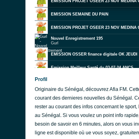
EMISSION PROJET OSEER 23 NOV MEDINA
EMISSION SEMAINE DU PAIN
EMISSION PROJET OSEER 23 NOV MEDINA
Nouvel Enregistrement 195
Gurl
EMISSION OSSER finance digitale OK JEUDI
Emission Meilleur Santé du 03-07-24 ANCS
Profil
EMISSION CONAME MARIAGE D'ENFANT DU 1
Originaire du Sénégal, découvrez Afia FM. Cette
EMISSION ANCS DU 31-07-24
courant des dernieres nouvelles du Sénégal. C
rester au courant des infos concernant le sport, 
EMISSION ACTU JEUNES DU 08 JUIN 2024
au Sénégal. Si vous voulez un point info rapide, 
EMISION CONCEPT DU 23 JUILLET 2024
besoin de savoir en 6 minutes, alors on vous inv
ligne est disponible où ue vous soyez, gratuite