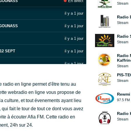
 GOUNASS
En direct
Stream
il y a 1 jour
Radio 
Stream
 GOUNASS
il y a 1 jour
Radio 
il y a 1 jour
Stream
 12 SEPT
il y a 1 jour
Radio 
Kaffrin
il y a 1 jour
Stream
PIS-T
2 JUIN 2024
il y a 1 jour
Stream
 radio en ligne permet d'être tenu au
il y a 2 jours
ette webradio en ligne vous propose de
Rewmi
la culture, et tout évenements ayant lieu
97.5 FM
il y a 2 jours
qui fait le tour de tout ce dont vous avez
Radio
il y a 2 jours
ite à écouter Afia FM. Cette radio en
Stream
ment, 24h sur 24.