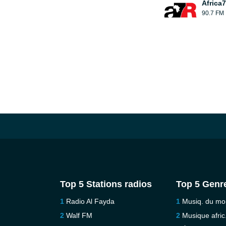
Africa7
90.7 FM
Top 5 Stations radios
Top 5 Genr
Radio Al Fayda
Musiq. du m
Walf FM
Musique afric