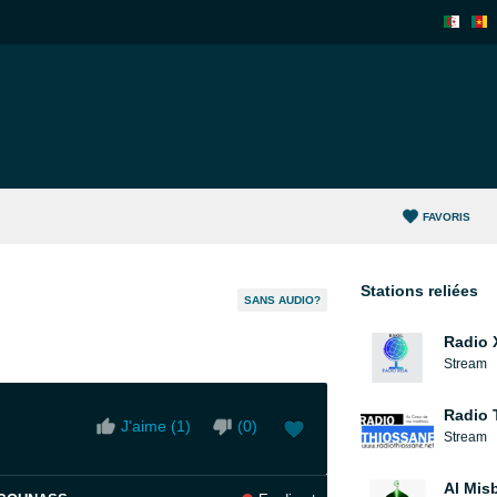
FAVORIS
Stations reliées
SANS AUDIO?
Radio 
Stream
Radio 
J'aime (
1
)
(
0
)
Stream
Al Mis