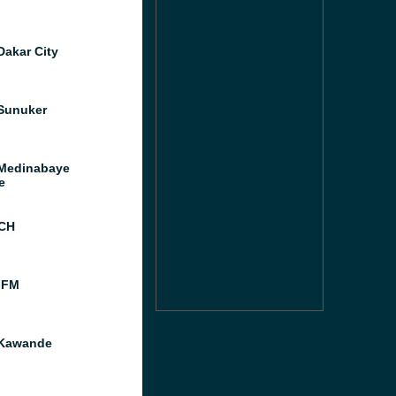
Dakar City
Sunuker
Medinabaye
e
ECH
 FM
 Kawande