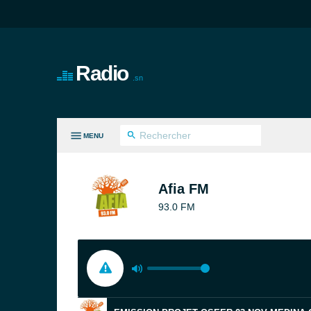
Radio
.sn
MENU
ES GENRES
Afia FM
93.0 FM